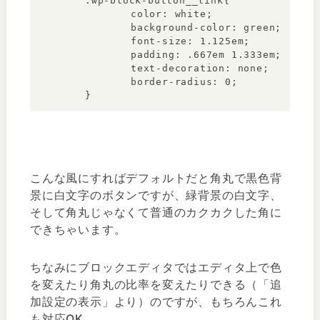
	.wp-block-button__link{

		color: white;

		background-color: green;

		font-size: 1.125em;

		padding: .667em 1.333em;

		text-decoration: none;

		border-radius: 0;

	}
こんな風にすればデフォルトだと角丸で黒色背
景に白文字のボタンですが、緑背景の白文字、
そして角丸じゃなくて普通のカクカクした角に
できちゃいます。
ちなみにブロックエディタではエディタ上で色
を変えたり角丸の比率を変えたりできる（「追
加設定の表示」より）のですが、もちろんこれ
も対応OK。