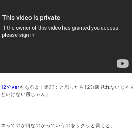
2分ver
もあるよ！追記：と思ったら12分版見れないじゃ
いといけない所じゃん）
リエってのが何なのかっていうのをサクッと書くと、