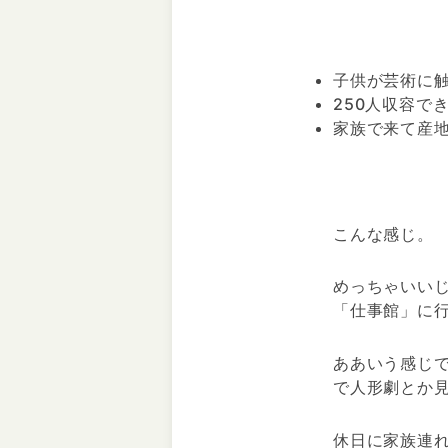
子供が芸術に
250人収容で
家族で来て産
こんな感じ。
めっちゃいい
「仕事館」に
ああいう感じ
で人形劇とか
休日に家族連