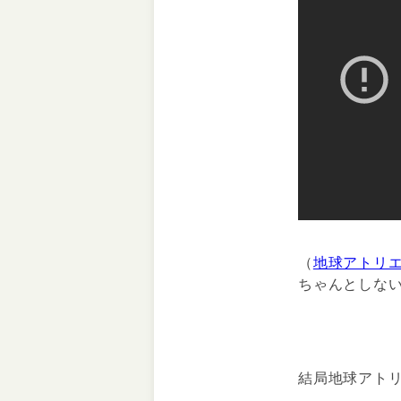
（
地球アトリエ1
ちゃんとしな
結局地球アト