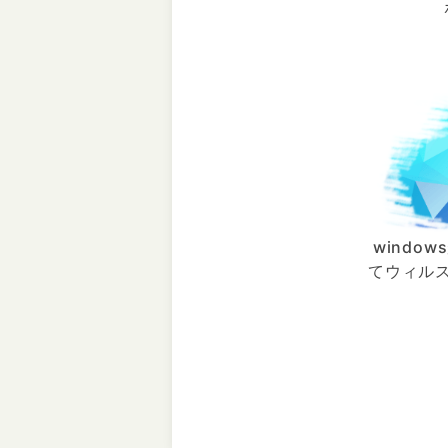
windo
てウィル