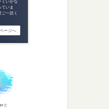
手くいかな
っていま
度ご一読く
ページへ
erと