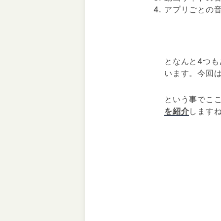
アプリごとの
となんと4つ
います。今回
という事でこ
を紹介
します