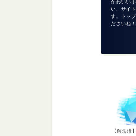
かわいい
い、サイ
す。トッ
ださいね
【解決済