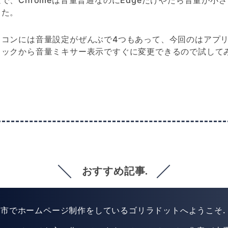
で、Chromeは音量普通なのにEdgeだけやたら音量が小
した。
ソコンには音量設定がぜんぶで4つもあって、今回のはアプ
リックから音量ミキサー表示ですぐに変更できるので試して
。
おすすめ記事.
市でホームページ制作をしているゴリラドットへようこそ.