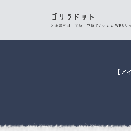
ゴリラドット
兵庫県三田、宝塚、芦屋でかわいいWEBサ
【ア