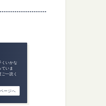
手くいかな
っていま
度ご一読く
ページへ