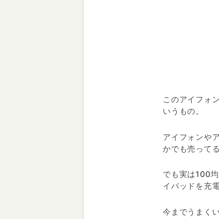
このアイフォ
いうもの。
アイフォンやア
かでも売って
でも実は100
イパッドを充
今までうまく