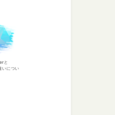
erと
rの違いについ