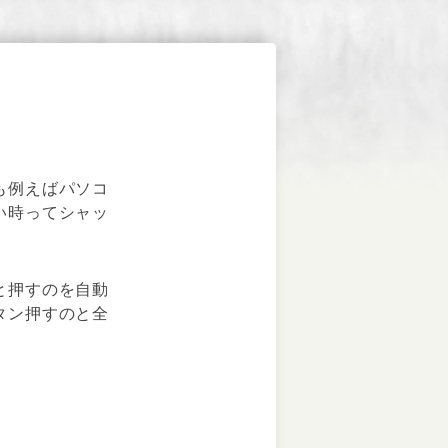
も例えばパソコ
い時ってシャッ
と押すのを自動
タン押すのと全