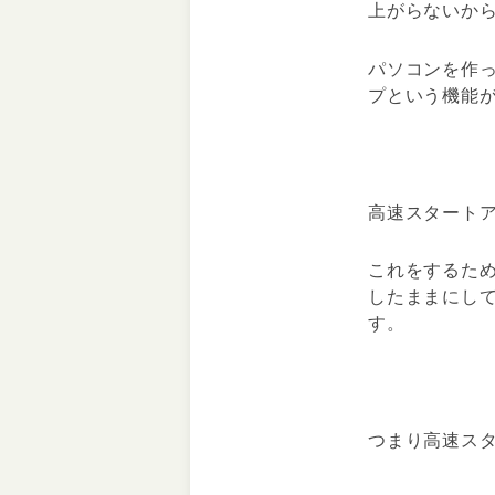
上がらないか
パソコンを作
プという機能
高速スタート
これをするた
したままにし
す。
つまり高速ス