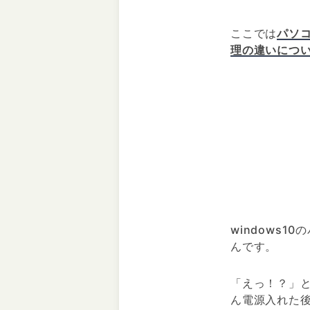
ここでは
パソコ
理の違いにつ
windows
んです。
「えっ！？」
ん電源入れた